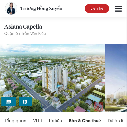
triệu/
m²
Trương Hồng Xuyến
Liên hệ
Asiana Capella
Quận 6
Trần Văn Kiểu
Tổng quan
Vị trí
Tài liệu
Bán & Cho thuê
Dự án lâ