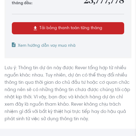
23,777,778
chú trọng về hệ thống tiện ích nội khu, tích hợp nhiều tiện
tháng đầu:
ích đa dạng và phong phú, đảm bảo cư dân dễ dàng tìm
thấy dịch vụ mình cần mà không cần phải di chuyển quá
xa. Hệ thống tiện ích nội khu dự án bao gồm:
Tải bảng thanh toán từng tháng
- Communicate Zone (Tầng trệt – tầng 3): Công viên nội
Xem hướng dẫn vay mua nhà
khu, Garden house, lối chạy bộ, hệ thống cửa hàng,
phòng tập gym, shop tiện ích, nhà trẻ;
Lưu ý: Thông tin dự án này được Rever tổng hợp từ nhiều
- Garden Zone ( Tầng 4): Hồ bơi, Coffee Terrace,
nguồn khác nhau. Tuy nhiên, dự án có thể thay đổi nhiều
vườn BBQ, khu vui chơi trẻ em, nhà sinh hoạt cộng đồng;
thông tin qua thời gian do chủ đầu tư hoặc cơ quan chức
năng nên sẽ có những thông tin chưa được chúng tôi cập
- Sky zone ( Tầng 20): Sky garden, sky cofee, khu đọc
nhật kịp thời. Vì vậy, bạn đọc và khách hàng dự án chỉ
sách, vườn thiền và yoga, Kid Yard, Gym.
xem đây là nguồn tham khảo. Rever không chịu trách
nhiệm gì đối với bất kỳ thiệt hại trực tiếp hay do hậu quả
phát sinh từ việc sử dụng thông tin này.
Song song đó, nhờ vị trí vàng tại Quận 6 nên cư dân
Asiana Capella còn được thừa hưởng hệ thống tiện ích
ngoại khu hoàn chỉnh: