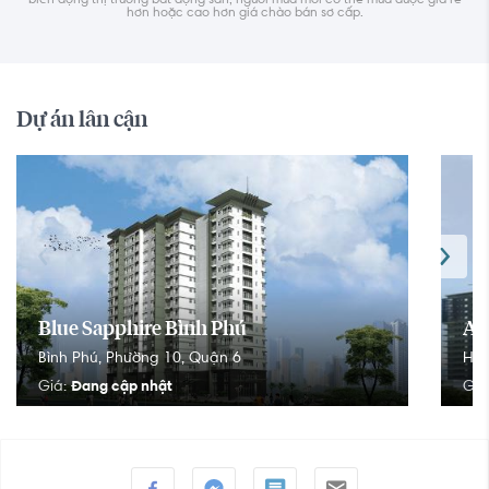
hơn hoặc cao hơn giá chào bán sơ cấp.
Dự án lân cận
Blue Sapphire Bình Phú
An
Bình Phú
,
Phường 10
,
Quận 6
Hậu
Đang cập nhật
Giá:
Giá