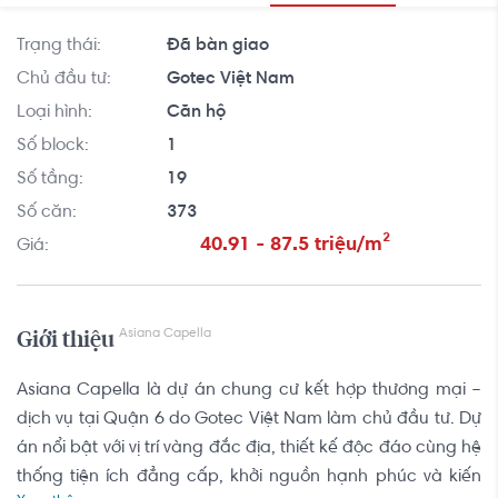
Trạng thái:
Đã bàn giao
Chủ đầu tư:
Gotec Việt Nam
Loại hình:
Căn hộ
Số block:
1
Số tầng:
19
Số căn:
373
40.91 - 87.5 triệu/
m²
Giá:
Asiana Capella
Giới thiệu
Asiana Capella là dự án chung cư kết hợp thương mại –
dịch vụ tại Quận 6 do Gotec Việt Nam làm chủ đầu tư. Dự
án nổi bật với vị trí vàng đắc địa, thiết kế độc đáo cùng hệ
thống tiện ích đẳng cấp, khởi nguồn hạnh phúc và kiến