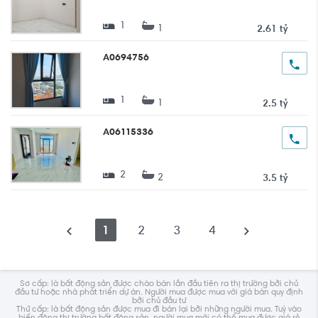
1
1
2.61 tỷ
A0694756
1
1
2.5 tỷ
A06115336
2
2
3.5 tỷ
1
2
3
4
Sơ cấp: là bất động sản được chào bán lần đầu tiên ra thị trường bởi chủ
đầu tư hoặc nhà phát triển dự án. Người mua được mua với giá bán quy định
bởi chủ đầu tư
Thứ cấp: là bất động sản được mua đi bán lại bởi những người mua. Tuỳ vào
biến động thị trường bất động sản, người mua mới có thể mua được giá rẻ